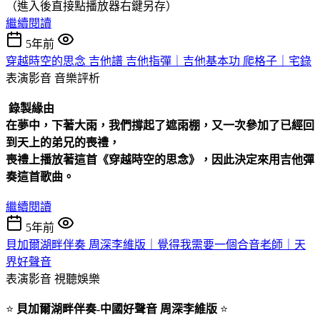
（進入後直接點播放器右鍵另存）
繼續閱讀
5年前
穿越時空的思念 吉他譜 吉他指彈｜吉他基本功 爬格子｜宅錄
表演影音
音樂評析
錄製緣由
在夢中，下著大雨，我們撐起了遮雨棚，又一次參加了已經回
到天上的弟兄的喪禮，
喪禮上播放著這首《穿越時空的思念》，因此決定來用吉他彈
奏這首歌曲。
繼續閱讀
5年前
貝加爾湖畔伴奏 周深李維版｜覺得我需要一個合音老師｜天
界好聲音
表演影音
視聽娛樂
⭐
貝加爾湖畔伴奏-中國好聲音 周深李維版
⭐