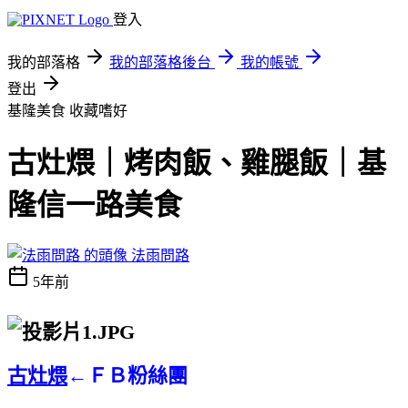
登入
我的部落格
我的部落格後台
我的帳號
登出
基隆美食
收藏嗜好
古灶煨｜烤肉飯、雞腿飯｜基
隆信一路美食
法雨問路
5年前
古灶煨
←ＦＢ粉絲團